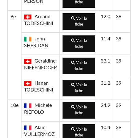
PERSON
fiche
9e
Arnaud
12.0
39
Voir la
TODESCHINI
fiche
John
11.4
39
Voir la
SHERIDAN
fiche
Geraldine
33.1
39
Voir la
NIFFENEGGER
fiche
Hanan
31.2
39
Voir la
TODESCHINI
fiche
10e
Michele
24.9
39
Voir la
RIEFOLO
fiche
Alain
10.4
39
Voir la
VUILLERMOZ
fiche