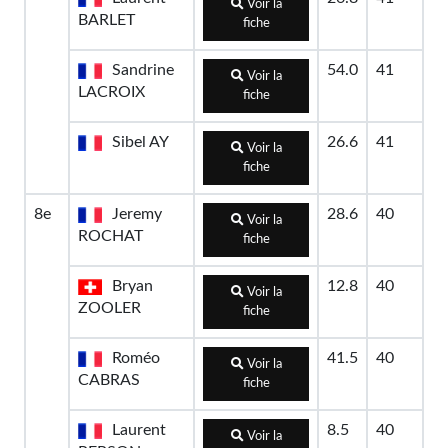
Voir la
BARLET
fiche
Sandrine
54.0
41
Voir la
LACROIX
fiche
Sibel AY
26.6
41
Voir la
fiche
8e
Jeremy
28.6
40
Voir la
ROCHAT
fiche
Bryan
12.8
40
Voir la
ZOOLER
fiche
Roméo
41.5
40
Voir la
CABRAS
fiche
Laurent
8.5
40
Voir la