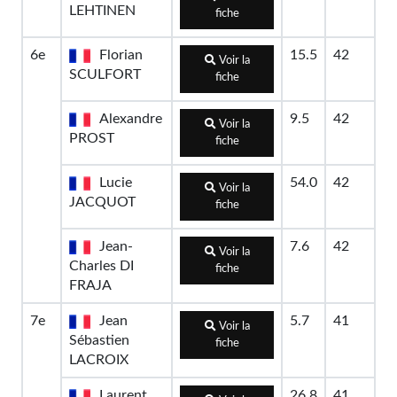
LEHTINEN
fiche
6e
Florian
15.5
42
Voir la
SCULFORT
fiche
Alexandre
9.5
42
Voir la
PROST
fiche
Lucie
54.0
42
Voir la
JACQUOT
fiche
Jean-
7.6
42
Voir la
Charles DI
fiche
FRAJA
7e
Jean
5.7
41
Voir la
Sébastien
fiche
LACROIX
Laurent
26.8
41