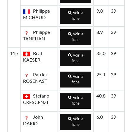
Philippe
9.8
39
Voir la
MICHAUD
fiche
Philippe
8.9
39
Voir la
TANELIAN
fiche
11e
Beat
35.0
39
Voir la
KAESER
fiche
Patrick
25.1
39
Voir la
ROSENAST
fiche
Stefano
40.8
39
Voir la
CRESCENZI
fiche
John
6.0
39
Voir la
DARIO
fiche