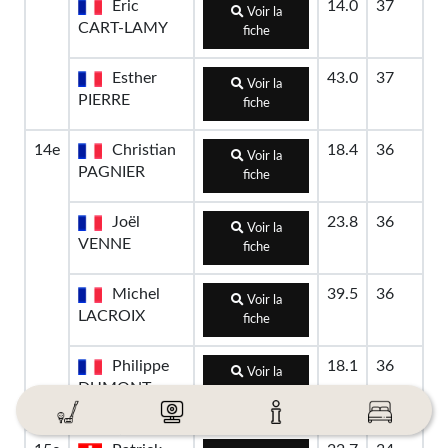
Eric
14.0
37
Voir la
CART-LAMY
fiche
Esther
43.0
37
Voir la
PIERRE
fiche
14e
Christian
18.4
36
Voir la
PAGNIER
fiche
Joël
23.8
36
Voir la
VENNE
fiche
Michel
39.5
36
Voir la
LACROIX
fiche
Philippe
18.1
36
Voir la
DUMONT-
fiche
FILLON