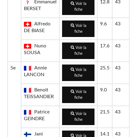
Emmanuel
12.8
43
Voir la
BERSET
fiche
Alfredo
9.6
43
Voir la
DE BIASE
fiche
Nuno
17.6
43
Voir la
SOUSA
fiche
5e
Annie
25.5
43
Voir la
LANCON
fiche
Benoit
9.0
43
Voir la
TEISSANDIER
fiche
Patrice
21.5
43
Voir la
GEINDRE
fiche
Jani
14.1
43
Voir la