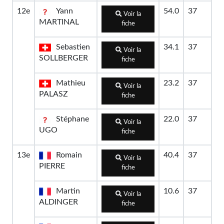
12e
Yann
54.0
37
Voir la
MARTINAL
fiche
Sebastien
34.1
37
Voir la
SOLLBERGER
fiche
Mathieu
23.2
37
Voir la
PALASZ
fiche
Stéphane
22.0
37
Voir la
UGO
fiche
13e
Romain
40.4
37
Voir la
PIERRE
fiche
Martin
10.6
37
Voir la
ALDINGER
fiche