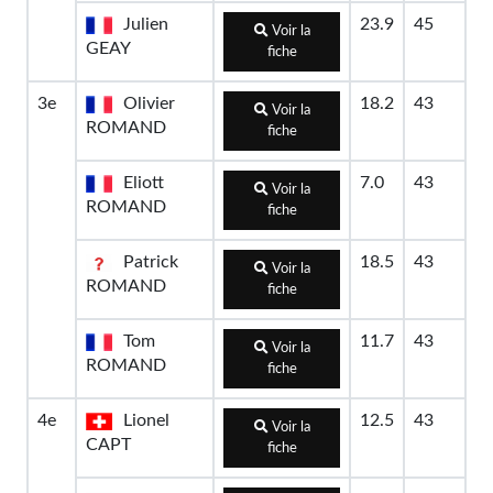
Julien
23.9
45
Voir la
GEAY
fiche
3e
Olivier
18.2
43
Voir la
ROMAND
fiche
Eliott
7.0
43
Voir la
ROMAND
fiche
Patrick
18.5
43
Voir la
ROMAND
fiche
Tom
11.7
43
Voir la
ROMAND
fiche
4e
Lionel
12.5
43
Voir la
CAPT
fiche