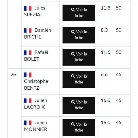
Jules
11.8
50
Voir la
SPEZIA
fiche
Damien
8.0
50
Voir la
BRICHE
fiche
Rafaël
11.6
50
Voir la
BOLET
fiche
2e
6.6
45
Voir la
Christophe
fiche
BENTZ
Julien
16.0
45
Voir la
LACROIX
fiche
Julien
16.0
45
Voir la
MONNIER
fiche