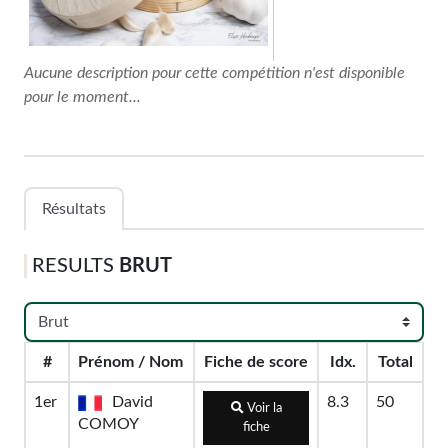
Aucune description pour cette compétition n'est disponible
pour le moment...
Résultats
RESULTS
BRUT
#
Prénom / Nom
Fiche de score
Idx.
Total
1er
David
8.3
50
Voir la
COMOY
fiche